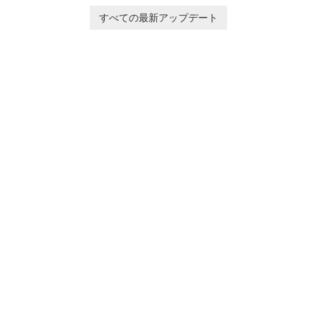
Ollie, on an adventurous
baby tracking, offering
すべての最新アップデート
journey across diverse
essential healthcare tips and
landscapes.
doctor-approved articles.