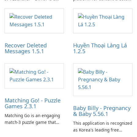
specialized software
designed to monetize their
application designed to
work through built-in brand
optimize the gaming
partnerships and integrated
experience for Grand Theft
tools for content distribution
Auto IV.
and audience engagement.
Recover Deleted
Huyền Thoại Làng Lá
Messages 1.5.1
1.2.5
Matching Go! - Puzzle
Games 2.3.1
Baby Billy - Pregnancy
& Baby 5.56.1
Matching Go is an engaging
match-3 puzzle game that
This application is recognized
invites players to join Chloe
as Korea's leading free
and her charming corgi,
platform for pregnancy and